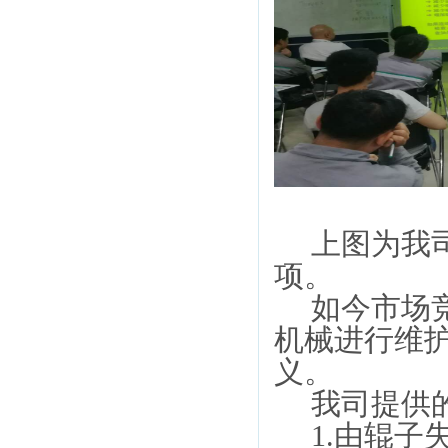
上图为我
项。
如今市场
机械进行维
义。
我司提供
1.
由辊子